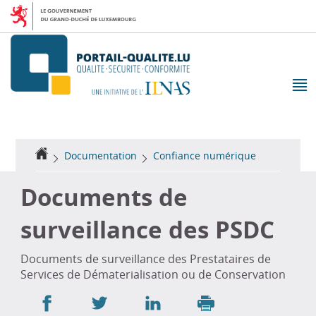
Aller
Aller
à
au
la
contenu
navigation
M
pr
Accueil
Documentation
Confiance numérique
Documents de
surveillance des PSDC
Documents de surveillance des Prestataires de
Services de Dématerialisation ou de Conservation
Partager
Partager
Partager
sur
sur
sur