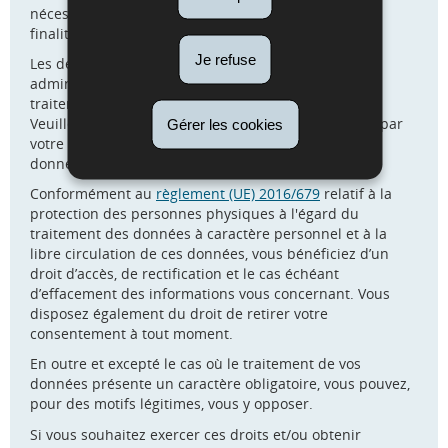
nécessaire par l’administration à la réalisation de la
finalité du traitement
Je refuse
Les destinataires de vos données sont les
administrations compétentes dans le cadre du
traitement de votre demande.
Veuillez-vous adresser à l’administration concernée par
Gérer les cookies
votre demande pour connaître les destinataires des
données figurant sur ce formulaire.
Conformément au
règlement (UE) 2016/679
relatif à la
protection des personnes physiques à l'égard du
traitement des données à caractère personnel et à la
libre circulation de ces données, vous bénéficiez d’un
droit d’accès, de rectification et le cas échéant
d’effacement des informations vous concernant. Vous
disposez également du droit de retirer votre
consentement à tout moment.
En outre et excepté le cas où le traitement de vos
données présente un caractère obligatoire, vous pouvez,
pour des motifs légitimes, vous y opposer.
Si vous souhaitez exercer ces droits et/ou obtenir