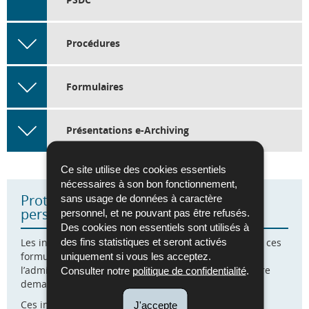
Procédures
Formulaires
Présentations e-Archiving
Ce site utilise des cookies essentiels
nécessaires à son bon fonctionnement,
Protection des données à caractère
sans usage de données à caractère
personnel
personnel, et ne pouvant pas être refusés.
Des cookies non essentiels sont utilisés à
des fins statistiques et seront activés
Les informations qui vous concernent recueillies sur ces
formulaires font l’objet d’un traitement par
uniquement si vous les acceptez.
l’administration concernée afin de mener à bien votre
Consulter notre
politique de confidentialité
.
demande.
Ces informations sont conservées pour la durée
J'accepte