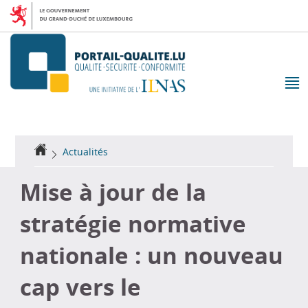
Aller
Aller
à
au
la
contenu
navigation
M
pr
Accueil
Actualités
Mise à jour de la
stratégie normative
nationale : un nouveau
cap vers le