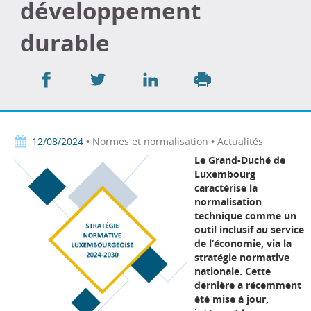
développement
durable
Partager
Partager
Partager
sur
sur
sur
Imprimer
Facebook
Twitter
LinkedIn
12/08/2024
• Normes et normalisation • Actualités
Le Grand-Duché de
Luxembourg
caractérise la
normalisation
technique comme un
outil inclusif au service
de l’économie, via la
stratégie normative
nationale. Cette
dernière a récemment
été mise à jour,