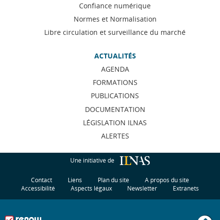
Confiance numérique
navigation
Normes et Normalisation
Libre circulation et surveillance du marché
ACTUALITÉS
AGENDA
FORMATIONS
PUBLICATIONS
DOCUMENTATION
LÉGISLATION ILNAS
ALERTES
Une initiative de
Contact
Liens
Plan du site
A propos du site
Accessibilité
Aspects légaux
Newsletter
Extranets
H
u
t
d
p
g